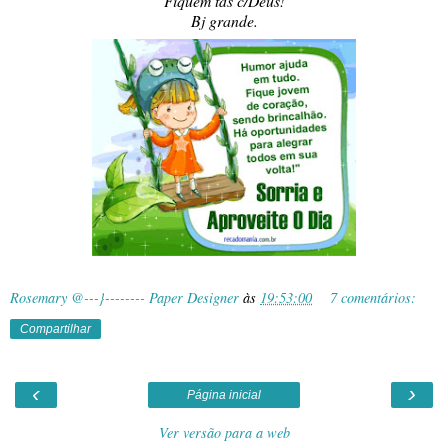
Fiquem tds c/Deus!
Bj grande.
Rosemary @---}-------- Paper Designer
às
19:53:00
7 comentários:
Compartilhar
‹
›
Página inicial
Ver versão para a web