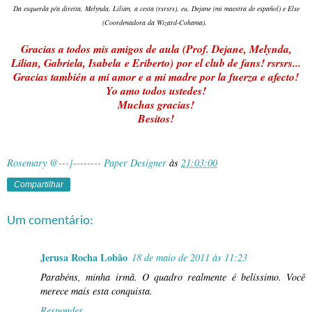
Da esquerda p/a direita, Melynda, Lilian, a cesta (rsrsrs), eu, Dejane (mi maestra de español) e Else
(Coordenadora da Wizard-Cohama).
Gracias a todos mis amig
os de aula (Prof. Dejane, Melynda,
Lilian, Gabriela, Isabela e Eriberto) por el club de fans! rsrsrs...
Gracias también a mi amor e a mi madre por la fuerza e afecto!
Yo amo todos ustedes!
Muchas gracias!
Besitos!
Rosemary @---}-------- Paper Designer
às
21:03:00
Compartilhar
Um comentário:
Jerusa Rocha Lobão
18 de maio de 2011 às 11:23
Parabéns, minha irmã. O quadro realmente é belíssimo. Você
merece mais esta conquista.
Responder