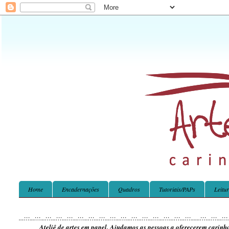
Home
Encadernações
Quadros
Tutoriais/PAPs
Leitu
...:::...:::...:::...:::...:::...:::...:::...:::...:::...:::...:::...:::...:::...:::...:::...:::...
...:::...:::...:::
Ateliê de artes em papel. Ajudamos as pessoas a oferecerem carinh