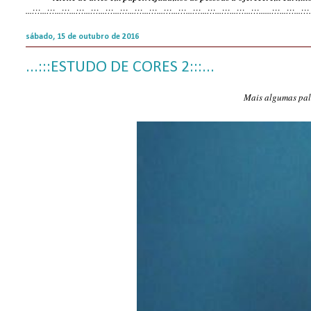
...:::...:::...:::...:::...:::...:::...:::...:::...:::...:::...:::...:::...:::...:::...:::...:::...
...:::...:::...:::
sábado, 15 de outubro de 2016
...:::ESTUDO DE CORES 2:::...
Mais algumas pale