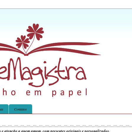
ras
Contatos
...:::...:::...:::...:::...:::...:::...:::...:::...:::...:::...:::...:::...:::...:::...
:::...:::...:::...:::...:::...:::...:::...
o e atenção a quem amam, com presentes originais e personalizados.