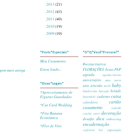
2013
(21)
►
2012
(43)
►
2011
(40)
►
2010
(19)
►
2009
(10)
►
*Posts*Especiais*
*O*Q*Você*Procura?*
Meu Casamento
#sextacriativa
Estou lendo...
FLORAÇÕES
Jesus
PAP
gem mais antiga
agenda
agradecimento
aniversário
ano novo
baby
*Dicas*Legais*
arte
artesão
ateliê
brinde
bandeirolas
batizado
*Aproveitamento de
caixa
caderno
Figuras Guardadas
buttonhole
cartão
calendário
*Cut Card Wedding
casamento
convite
decoração
*Fita Banana
crachá
curso
Econômica
dica
desafio
embossing
encadernação
*Flor de Viés
exposição
explosion box