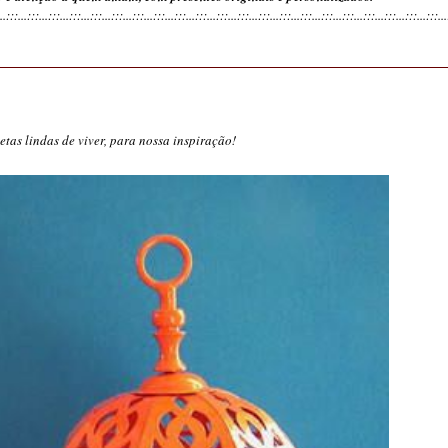
...:::...:::...:::...:::...:::...:::...:::...:::...:::...
:::...:::...:::...:::...:::...:::...:::...:::...:::...:::...:::...:::...
tas lindas de viver, para nossa inspiração!