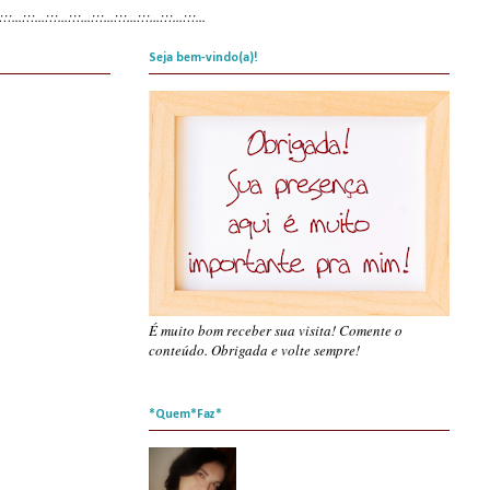
:::...:::...:::...:::...:::...
:::...:::...:::...:::...
Seja bem-vindo(a)!
É muito bom receber sua visita! Comente o
conteúdo. Obrigada e volte sempre!
*Quem*Faz*