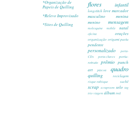
*Organização de
flores
infantil
Papeis de Quilling
love
marcador
longstitch
*Relevo Improvisado
masculino
menina
mensagem
menino
*Sites de Quilling
natal
molesquine
móbile
orações
oficina
organização
origami
pasta
pendente
personalizado
porta-
porta-
CDs
porta-chaves
prêmio
punch
retrato
quadro
art
páscoa
quilling
reciclagem
sachê
risque-rabisque
scrap
selo
scraproom
tag
álbum
trio
viagem
ímã