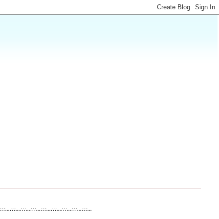
:::...:::...:::...:::...:::...
:::...:::...:::...:::...